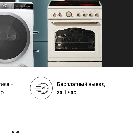
тика –
Бесплатный выезд
но
за 1 час