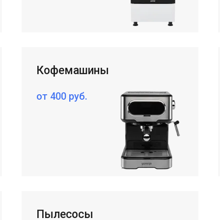
Кофемашины
от 400 руб.
Content Oriented Web
nd landing pages, as well as photo stories, blogs, lookbooks, and all ot
Пылесосы